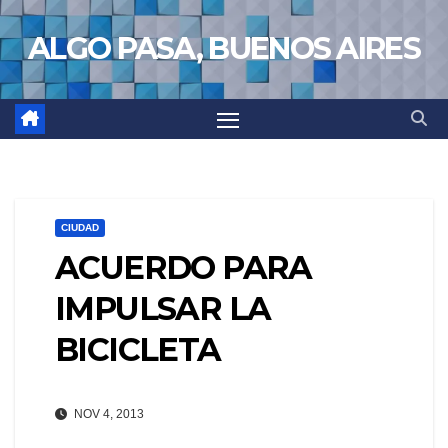
Saltar
ALGO PASA, BUENOS AIRES
al
contenido
CIUDAD
ACUERDO PARA
IMPULSAR LA
BICICLETA
NOV 4, 2013