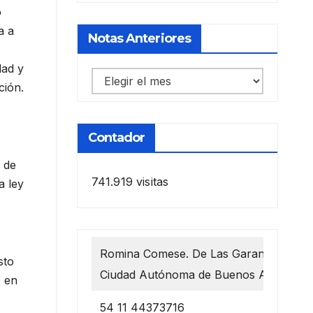
o
a a
Notas Anteriores
dad y
Notas
ción.
anteriores
Contador
e de
741.919 visitas
a ley
Romina Comese. De Las Garantías 1218
sto
Ciudad Autónoma de Buenos Aires
s en
54 11 44373716