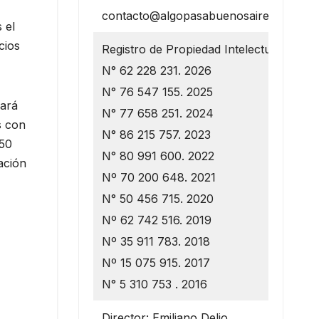
contacto@algopasabuenosaires.com.ar
 el
cios
Registro de Propiedad Intelectual
N° 62 228 231. 2026
N° 76 547 155. 2025
rará
N° 77 658 251. 2024
s con
N° 86 215 757. 2023
 50
N° 80 991 600. 2022
ación
Nº 70 200 648. 2021
N° 50 456 715. 2020
Nº 62 742 516. 2019
Nº 35 911 783. 2018
Nº 15 075 915. 2017
N° 5 310 753 . 2016
Director: Emiliano Delio