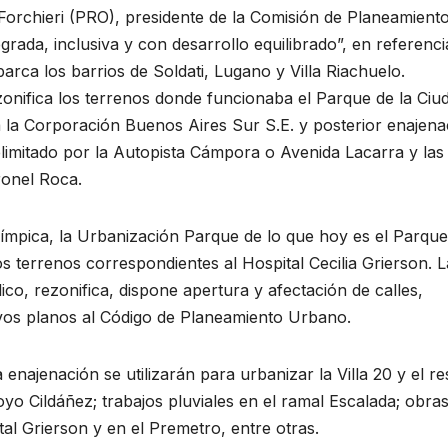
orchieri (PRO), presidente de la Comisión de Planeamient
egrada, inclusiva y con desarrollo equilibrado”, en referenci
rca los barrios de Soldati, Lugano y Villa Riachuelo.
onifica los terrenos donde funcionaba el Parque de la Ciu
a la Corporación Buenos Aires Sur S.E. y posterior enajena
imitado por la Autopista Cámpora o Avenida Lacarra y las
ronel Roca.
Olímpica, la Urbanización Parque de lo que hoy es el Parqu
s terrenos correspondientes al Hospital Cecilia Grierson. L
co, rezonifica, dispone apertura y afectación de calles,
vos planos al Código de Planeamiento Urbano.
enajenación se utilizarán para urbanizar la Villa 20 y el re
oyo Cildáñez; trabajos pluviales en el ramal Escalada; obra
al Grierson y en el Premetro, entre otras.