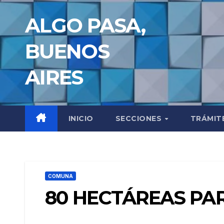
Saltar
ALGO PASA,
al
contenido
BUENOS
AIRES
INICIO
SECCIONES
TRÁMIT
COMUNA
80 HECTÁREAS PAR