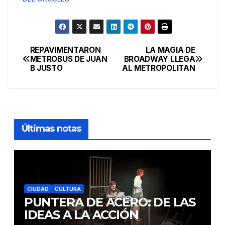
REPAVIMENTARON
LA MAGIA DE
Navegación
METROBUS DE JUAN
BROADWAY LLEGA
B JUSTO
AL METROPOLITAN
de
entradas
Últimas notas
CIUDAD
CULTURA
PUNTERA DE ACERO: DE LAS
IDEAS A LA ACCIÓN