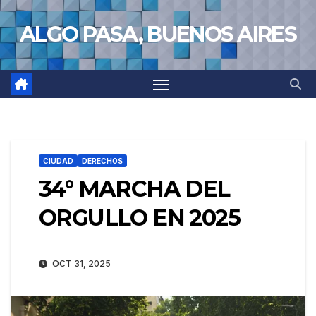
Saltar
ALGO PASA, BUENOS AIRES
al
contenido
CIUDAD
DERECHOS
34° MARCHA DEL
ORGULLO EN 2025
OCT 31, 2025