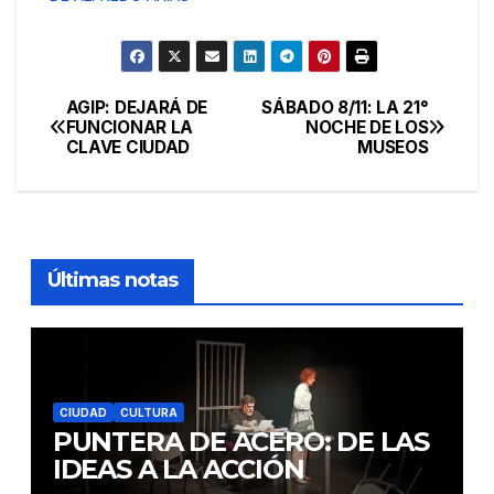
AGIP: DEJARÁ DE
SÁBADO 8/11: LA 21°
Navegación
FUNCIONAR LA
NOCHE DE LOS
CLAVE CIUDAD
MUSEOS
de
entradas
Últimas notas
CIUDAD
CULTURA
PUNTERA DE ACERO: DE LAS
IDEAS A LA ACCIÓN