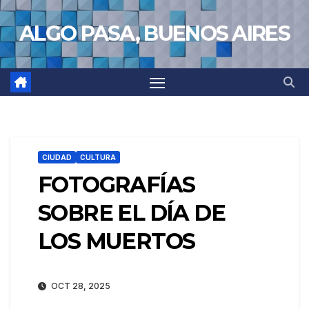
Saltar
ALGO PASA, BUENOS AIRES
al
contenido
CIUDAD
CULTURA
FOTOGRAFÍAS
SOBRE EL DÍA DE
LOS MUERTOS
OCT 28, 2025